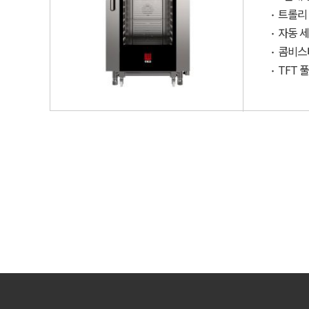
트롤리
자동 
콤비스
TFT 