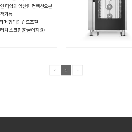
 인 타입의 양산형 컨벡션오븐
세척기능
티머 형태의 습도조절
풀터치 스크린(한글어지원)
<
1
>