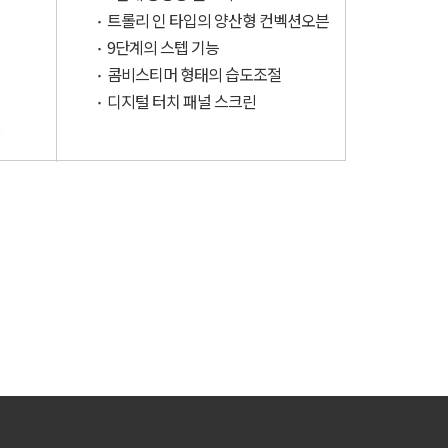
트롤리 인 타입의 양산형 컨벡션오븐
9단계의 스텝 기능
콤비스티머 형태의 습도조절
디지털 터치 패널 스크린