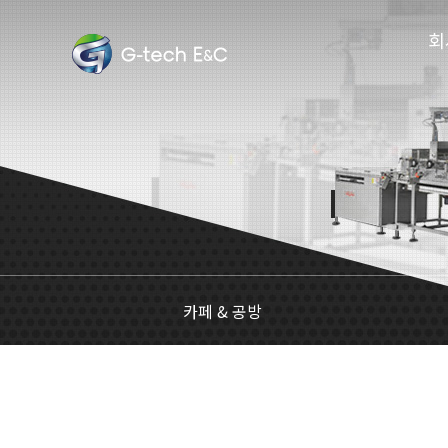
회
카페 & 공방