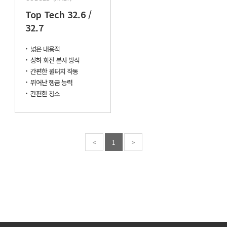
Top Tech 32.6 /
32.7
넓은 내용적
상하 회전 분사 방식
간편한 원터치 작동
뛰어난 헹굼 능력
간편한 청소
<
1
>